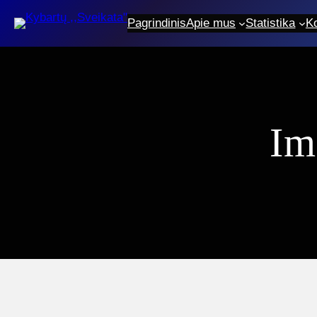
Eiti
Pagrindinis
Apie mus
Statistika
K
prie
turinio
Im