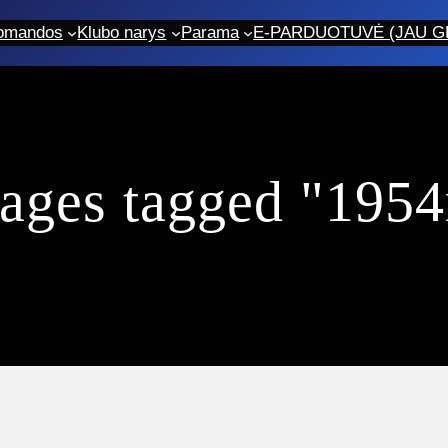
omandos
Klubo narys
Parama
E-PARDUOTUVĖ (JAU GR
ages tagged "195