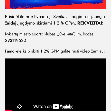
Prisidėkite prie Kybartų ,, Sveikata” augimo ir jaunųjų
žaidėjų ugdymo skirdami 1,2 % GPM.
REKVIZITAI:
Kybartų miesto sporto klubas ,,Sveikata”, Įm. kodas
293119520
Pamokėlę kaip skirti 1,2% GPM galite rasti video žemiau: