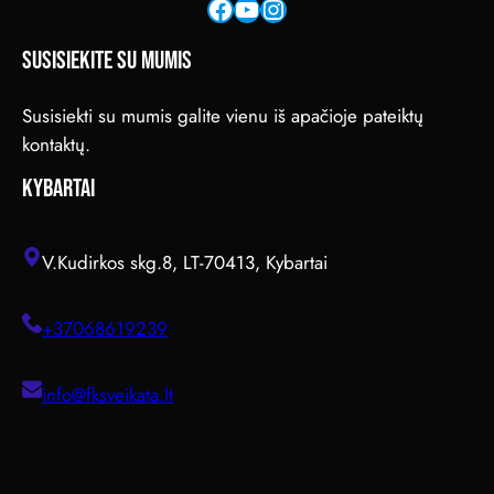
Facebook
YouTube
Instagram
SUSISIEKITE SU MUMIS
Susisiekti su mumis galite vienu iš apačioje pateiktų
kontaktų.
KYBARTAI
V.Kudirkos skg.8, LT-70413, Kybartai
+37068619239
info@fksveikata.lt