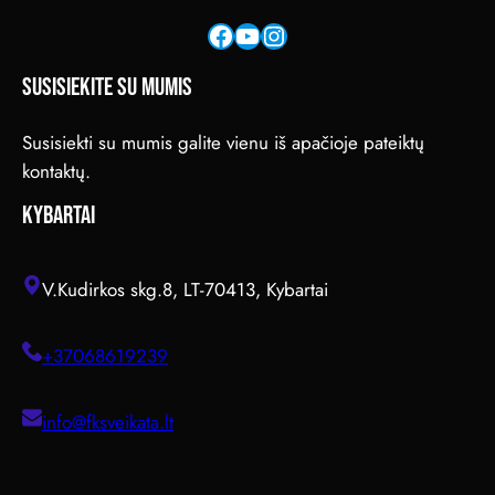
Facebook
YouTube
Instagram
SUSISIEKITE SU MUMIS
Susisiekti su mumis galite vienu iš apačioje pateiktų
kontaktų.
KYBARTAI
V.Kudirkos skg.8, LT-70413, Kybartai
+37068619239
info@fksveikata.lt