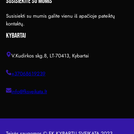
SUSISIEKITE SU MUMIS
Susisiekti su mumis galite vienu iš apačioje pateiktų
kontaktų.
KYBARTAI
V.Kudirkos skg.8, LT-70413, Kybartai
+37068619239
info@fksveikata.lt
Teisės saugomos © FK KYBARTŲ SVEIKATA 2023