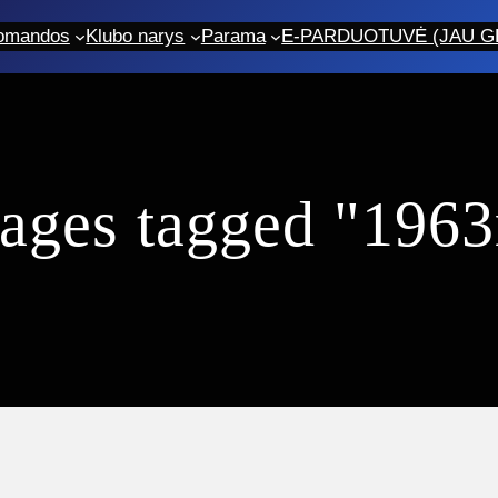
omandos
Klubo narys
Parama
E-PARDUOTUVĖ (JAU GR
ages tagged "196