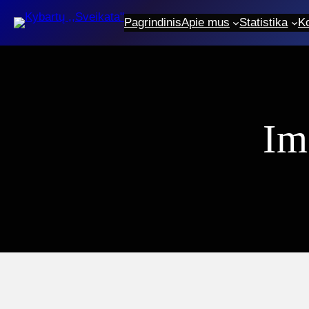
Eiti
Pagrindinis
Apie mus
Statistika
K
prie
turinio
Im