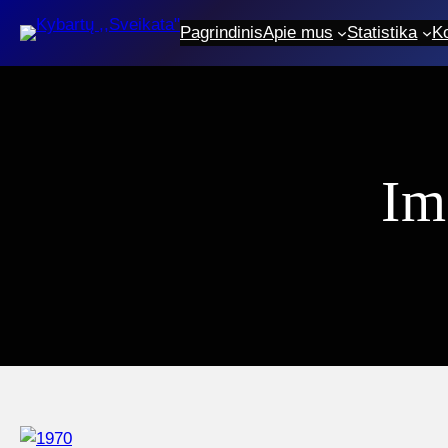
Eiti
Pagrindinis
Apie mus
Statistika
K
prie
turinio
Im