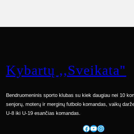
Kybartų ,,Sveikata"
Bendruomeninis sporto klubas su kiek daugiau nei 10 kom
senjorų, moterų ir merginų futbolo komandas, vaikų darž
U-8 iki U-19 esančias komandas.
Facebook
YouTube
Instagram