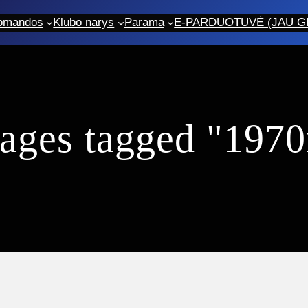
omandos
Klubo narys
Parama
E-PARDUOTUVĖ (JAU GR
ages tagged "197