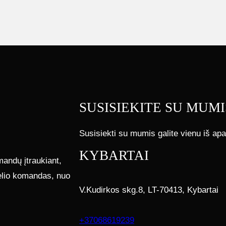
SUSISIEKITE SU MUMI
Susisiekti su mumis galite vienu iš apa
KYBARTAI
andų įtraukiant,
elio komandas, nuo
V.Kudirkos skg.8, LT-70413, Kybartai
+37068619239