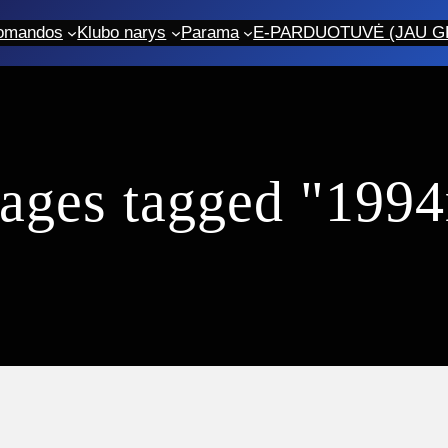
omandos
Klubo narys
Parama
E-PARDUOTUVĖ (JAU GR
ages tagged "199