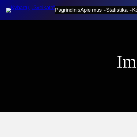
Eiti
Pagrindinis
Apie mus
Statistika
K
prie
turinio
Im