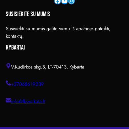
Facebook
YouTube
Instagram
SUSISIEKITE SU MUMIS
Susisiekti su mumis galite vienu iš apačioje pateiktų
kontaktų.
KYBARTAI
V.Kudirkos skg.8, LT-70413, Kybartai
+37068619239
info@fksveikata.lt